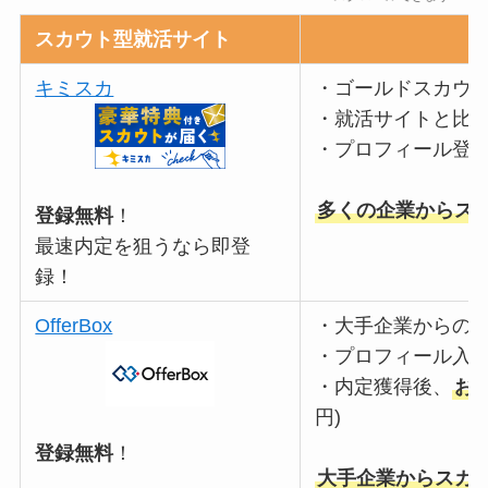
スカウト型就活サイト
キミスカ
・ゴールドスカウ
・就活サイトと比
・プロフィール登
多くの企業からス
登録無料
！
最速内定を狙うなら即登
録！
OfferBox
・大手企業からの
・プロフィール入力
・内定獲得後、
お
円)
登録無料
！
大手企業からスカ