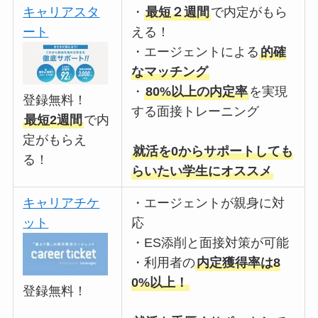
キャリアスタ
・
最短２週間
で内定がもら
ート
える！
・エージェントによる
的確
なマッチング
・
80%以上の内定率
を実現
登録無料！
する面接トレーニング
最短2週間
で内
定がもらえ
就活を0からサポートしても
る！
らいたい学生にオススメ
キャリアチケ
・エージェントが親身に対
ット
応
・ES添削と面接対策が可能
・利用者の
内定獲得率は8
0%以上！
登録無料！