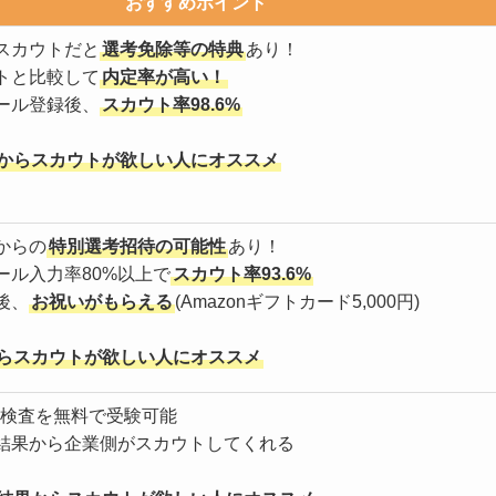
おすすめポイント
スカウトだと
選考免除等の特典
あり！
トと比較して
内定率が高い！
ール登録後、
スカウト率98.6%
からスカウトが欲しい人にオススメ
からの
特別選考招待の可能性
あり！
ール入力率80%以上で
スカウト率93.6%
後、
お祝いがもらえる
(Amazonギフトカード5,000円)
らスカウトが欲しい人にオススメ
適正検査を無料で受験可能
結果から企業側がスカウトしてくれる