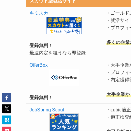
スカウト型就活サイト
キミスカ
・ゴールド
・就活サイ
・プロフィ
多くの企業
登録無料
！
最速内定を狙うなら即登録！
OfferBox
・大手企業
・プロフィ
・内定獲得
大手企業か
登録無料
！
JobSpring Scout
・cubic
・適正検査