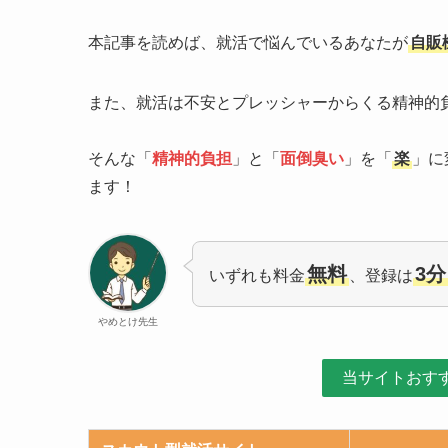
本記事を読めば、就活で悩んでいるあなたが
自販
また、就活は不安とプレッシャーからくる精神的
そんな「
精神的負担
」と「
面倒臭い
」を「
楽
」に
ます！
無料
3分
いずれも料金
、登録は
やめとけ先生
当サイトおす