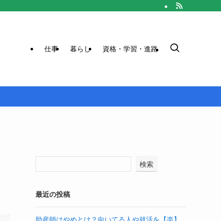
仕事
暮らし
資格・学習・進路
検索
最近の投稿
助産師はやめとけ？向いてる人や就活を【楽】