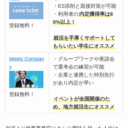
・ES添削と面接対策が可能
・利用者の
内定獲得率は8
0%以上！
登録無料！
就活を手厚くサポートして
もらいたい学生にオススメ
Meets Compan
・グループワークや座談会
y
で選考会の練習が可能
・企業と連携した特別先行
があり内定が早い
登録無料！
イベントが全国開催のた
め、地方就活生にオススメ