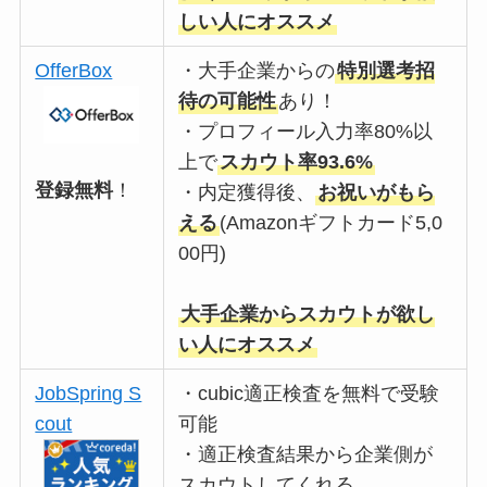
しい人にオススメ
OfferBox
・大手企業からの
特別選考招
待の可能性
あり！
・プロフィール入力率80%以
上で
スカウト率93.6%
登録無料
！
・内定獲得後、
お祝いがもら
える
(Amazonギフトカード5,0
00円)
大手企業からスカウトが欲し
い人にオススメ
JobSpring S
・cubic適正検査を無料で受験
cout
可能
・適正検査結果から企業側が
スカウトしてくれる