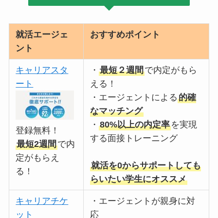
就活エージェ
おすすめポイント
ント
キャリアスタ
・
最短２週間
で内定がもら
ート
える！
・エージェントによる
的確
なマッチング
・
80%以上の内定率
を実現
登録無料！
する面接トレーニング
最短2週間
で内
定がもらえ
就活を0からサポートしても
る！
らいたい学生にオススメ
キャリアチケ
・エージェントが親身に対
ット
応