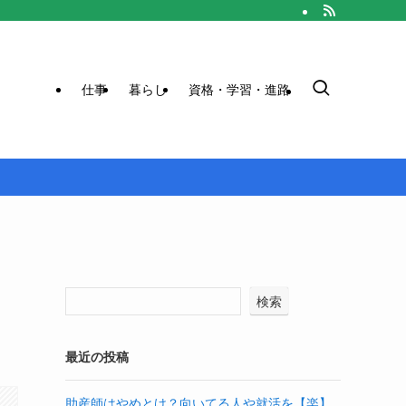
仕事
暮らし
資格・学習・進路
検索
最近の投稿
助産師はやめとけ？向いてる人や就活を【楽】