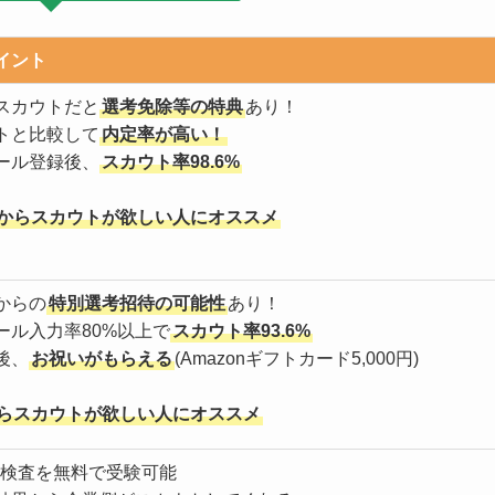
イント
スカウトだと
選考免除等の特典
あり！
トと比較して
内定率が高い！
ール登録後、
スカウト率98.6%
からスカウトが欲しい人にオススメ
からの
特別選考招待の可能性
あり！
ール入力率80%以上で
スカウト率93.6%
後、
お祝いがもらえる
(Amazonギフトカード5,000円)
らスカウトが欲しい人にオススメ
適正検査を無料で受験可能