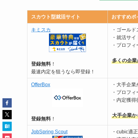
スカウト型就活サイト
おすすめポ
キミスカ
・ゴールド
・就活サイ
・プロフィ
多くの企業
登録無料
！
最速内定を狙うなら即登録！
OfferBox
・大手企業
・プロフィ
・内定獲得
大手企業か
登録無料
！
JobSpring Scout
・cubic