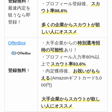
登録無料
！
・プロフィール登録後、
スカ
最速内定を
ウト率98.6%
狙うなら即
登録！
多くの企業からスカウトが欲
しい人にオススメ
OfferBox
・大手企業からの
特別選考招
待の可能性
あり！
・プロフィール入力率80%以
上で
スカウト率93.6%
登録無料
！
・内定獲得後、
お祝いがもら
える
(Amazonギフトカード5,0
00円)
大手企業からスカウトが欲し
い人にオススメ