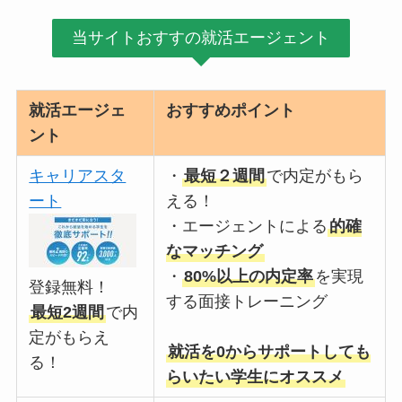
当サイトおすすの就活エージェント
就活エージェ
おすすめポイント
ント
キャリアスタ
・
最短２週間
で内定がもら
ート
える！
・エージェントによる
的確
なマッチング
・
80%以上の内定率
を実現
登録無料！
する面接トレーニング
最短2週間
で内
定がもらえ
就活を0からサポートしても
る！
らいたい学生にオススメ