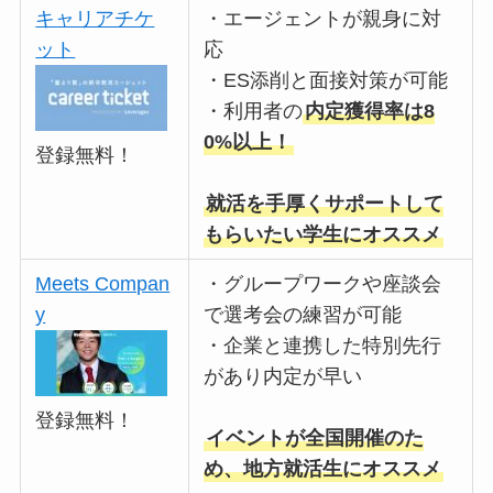
キャリアチケ
・エージェントが親身に対
ット
応
・ES添削と面接対策が可能
・利用者の
内定獲得率は8
0%以上！
登録無料！
就活を手厚くサポートして
もらいたい学生にオススメ
Meets Compan
・グループワークや座談会
y
で選考会の練習が可能
・企業と連携した特別先行
があり内定が早い
登録無料！
イベントが全国開催のた
め、地方就活生にオススメ