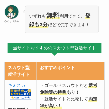
無料
登
いずれも
利用できて、
やめとけ先生
録も3分
ほどで完了できます！
当サイトおすすめのスカウト型就活サイト
スカウト型
おすすめポイント
就活サイト
キミスカ
・ゴールドスカウトだと
選考
免除等の特典
あり！
・就活サイトと比較して
内定
率が高い！