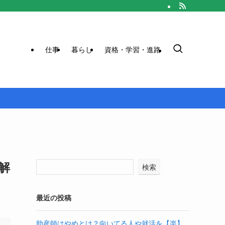
仕事
暮らし
資格・学習・進路
解
検索
最近の投稿
助産師はやめとけ？向いてる人や就活を【楽】