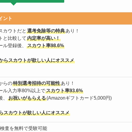
イント
スカウトだと
選考免除等の特典
あり！
トと比較して
内定率が高い！
ール登録後、
スカウト率98.6%
からスカウトが欲しい人にオススメ
からの
特別選考招待の可能性
あり！
ール入力率80%以上で
スカウト率93.6%
後、
お祝いがもらえる
(Amazonギフトカード5,000円)
らスカウトが欲しい人にオススメ
適正検査を無料で受験可能