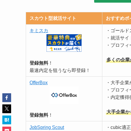
スカウト型就活サイト
おすすめポ
キミスカ
・ゴールド
・就活サイ
・プロフィ
多くの企業
登録無料
！
最速内定を狙うなら即登録！
OfferBox
・大手企業
・プロフィ
・内定獲得
大手企業か
登録無料
！
JobSpring Scout
・cubic