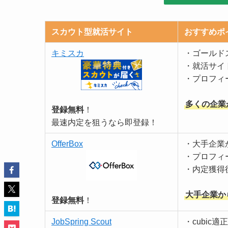
スカウト型就活サイト
おすすめポ
キミスカ
・ゴールド
・就活サイ
・プロフィ
多くの企業
登録無料
！
最速内定を狙うなら即登録！
OfferBox
・大手企業
・プロフィ
・内定獲得
大手企業か
登録無料
！
JobSpring Scout
・cubic