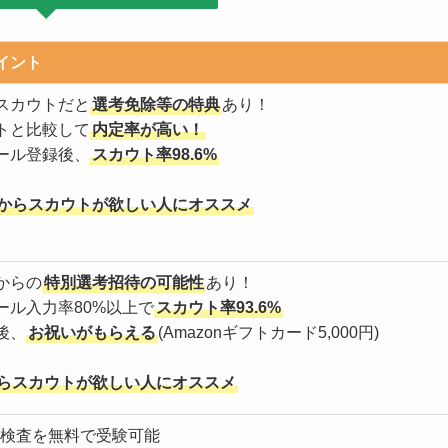
イント
スカウトだと
選考免除等の特典
あり！
トと比較して
内定率が高い！
ール登録後、
スカウト率98.6%
からスカウトが欲しい人にオススメ
からの
特別選考招待の可能性
あり！
ール入力率80%以上で
スカウト率93.6%
後、
お祝いがもらえる
(Amazonギフトカード5,000円)
らスカウトが欲しい人にオススメ
適正検査を無料で受験可能