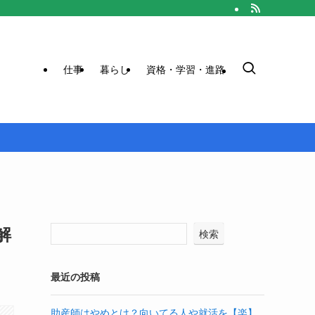
仕事
暮らし
資格・学習・進路
解
検索
最近の投稿
助産師はやめとけ？向いてる人や就活を【楽】